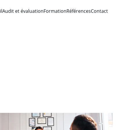
il
Audit et évaluation
Formation
Références
Contact
et formation 
E et RSE